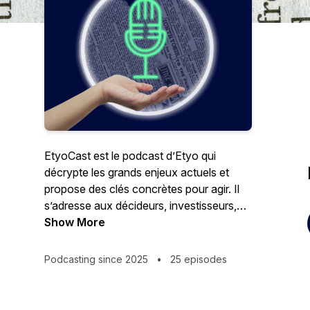
EtyoCast est le podcast d’Etyo qui
décrypte les grands enjeux actuels et
propose des clés concrètes pour agir. Il
s’adresse aux décideurs, investisseurs,
asset managers, chefs d’entreprise, ainsi
Show More
qu’à toute personne curieuse de ces
sujets.
Podcasting since 2025
•
25 episodes
Chaque épisode met en avant un sujet
clé, en explorant ses enjeux, ses
opportunités et les meilleures pratiques