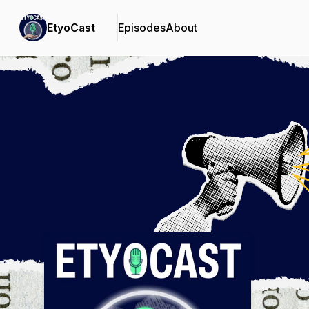
EtyoCast
Episodes
About
Podcast Background Image